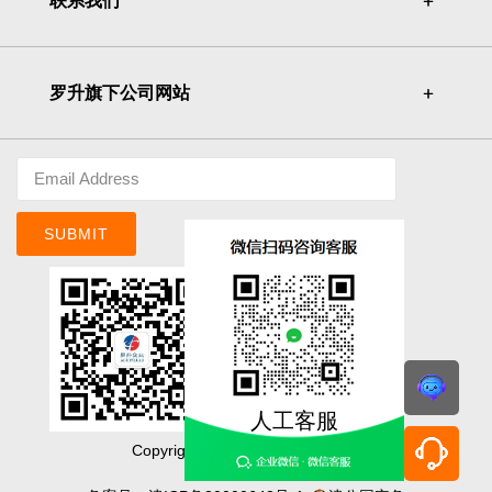
联系我们
＋
＋
罗升旗下公司网站
＋
＋
SUBMIT
人工客服
Copyright©ACE PILLAR Co., Ltd.
明基佳世達集團