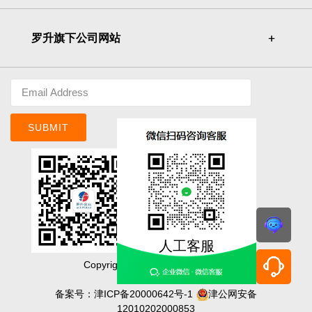
罗升旗下公司网站
＋
＋
SUBMIT
人工客服
Copyright©ACE PILLAR Co., Ltd.
明基佳世達集團
备案号：
津ICP备20000642号-1
津公网安备
12010202000853