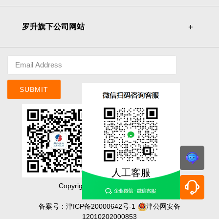
罗升旗下公司网站
＋
＋
SUBMIT
人工客服
Copyright©ACE PILLAR Co., Ltd.
明基佳世達集團
备案号：
津ICP备20000642号-1
津公网安备
12010202000853