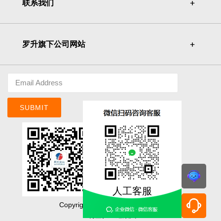
联系我们
＋
＋
罗升旗下公司网站
＋
＋
SUBMIT
人工客服
Copyright©ACE PILLAR Co., Ltd.
明基佳世達集團