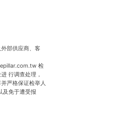
及外部供应商、客
。
illar.com.tw 检
进 行调查处理，
昇并严格保证检举人
以及免于遭受报