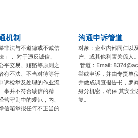
通机制
沟通申诉管道
举非法与不道德或不诚信
对象：企业内部同仁以
法」， 对于违反诚信、
户、或其他利害关係人
公平交易、贿赂等原则之
管道：Email: 8374@acep
者有不法、不当对待等行
举或申诉，并由专责单位
申诉检举及处理的作业流
并做成调查报告书，罗
、事并不符合诚信的精
身分机密，确保 其安全
经营守则中的规范，内、
复。
举信箱举报任何不正当的