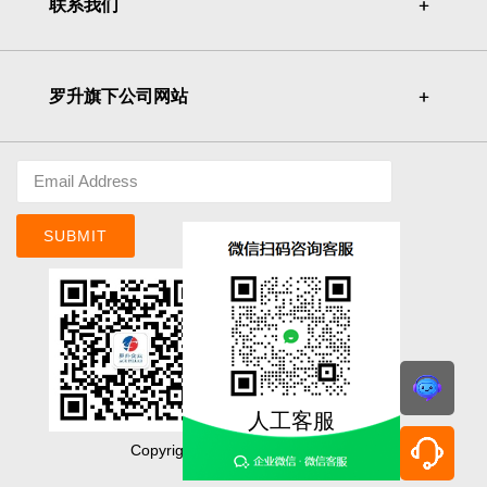
联系我们
＋
＋
罗升旗下公司网站
＋
＋
SUBMIT
人工客服
Copyright©ACE PILLAR Co., Ltd.
明基佳世達集團